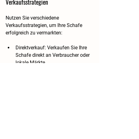
Verkaufsstrategien
Nutzen Sie verschiedene 
Verkaufsstrategien, um Ihre Schafe 
erfolgreich zu vermarkten:
Direktverkauf
: Verkaufen Sie Ihre 
Schafe direkt an Verbraucher oder 
lokale Märkte.
Online-Verkauf
: Nutzen Sie Online-
Plattformen, um Ihre Schafe einem 
breiteren Publikum anzubieten.
Fazit
Die Zucht von Texelschafen kann eine 
lohnende und erfüllende Tätigkeit sein, 
wenn Sie die richtigen Schritte 